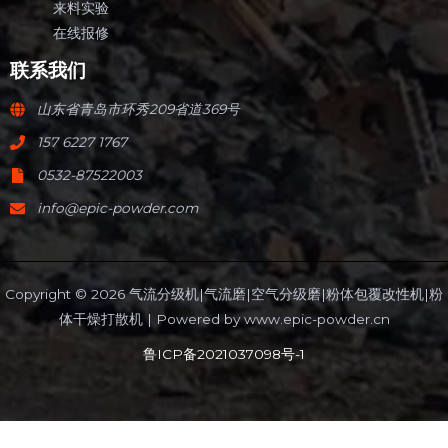
来料实验
在线报修
联系我们
山东省青岛市环秀209省道369号
157 6227 1767
0532-87522003
info@epic-powder.com
Copyright © 2026 气流分级机|气流磨|空气分级磨|粉体包覆改性机|粉
体干燥打散机 | Powered by
www.epic-powder.cn
鲁ICP备2021037098号-1