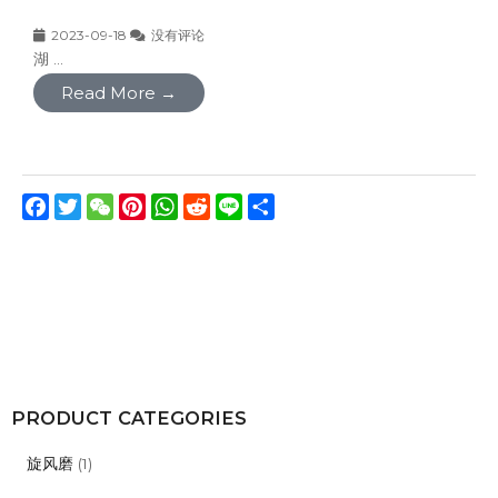
2023-09-18
没有评论
湖 ...
Read More →
Facebook
Twitter
WeChat
Pinterest
WhatsApp
Reddit
Line
分
享
PRODUCT CATEGORIES
旋风磨
(1)