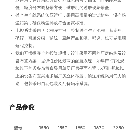
联使用，通过粗细分级机的优化组合，确保产品的能耗最
低，粒度分布调整最方便，球磨机的过磨现象最低。
整个生产线系统负压运行，采用高质量的过滤材料，没有扬
尘污染，确保粉尘排放符合国家标准。
电控系统采用PLC程序控制，控制整个生产流程，从进料、
破碎、研磨分级、输送、直到产品包装、码垛。也可做电脑
远程控制。
我们可根据客户的投资规模，设计采用不同的厂房结构及设
备布置方案，提供性价比最高的配置系统，如年产3万吨规
模以下的设备布置多采用单层厂房平面布置，3万吨规模以
上的设备布置采用多层厂房立体布置，输送系统采用气力输
送，包装采用自动包装及配备码垛系统。
产品参数
型号
1530
1557
1850
1870
2250
2