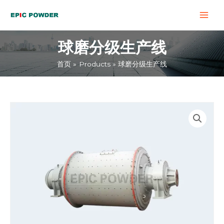
跳
MAI
至
MEN
内
球磨分级生产线
容
首页
Products
球磨分级生产线