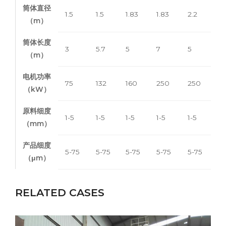
筒体直径
1.5
1.5
1.83
1.83
2.2
2
（m）
筒体长度
3
5.7
5
7
5
7
（m）
电机功率
75
132
160
250
250
3
（kW）
原料细度
1-5
1-5
1-5
1-5
1-5
1-
（mm）
产品细度
5-75
5-75
5-75
5-75
5-75
5
（μm）
RELATED CASES