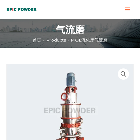
跳
MAI
至
MEN
内
气流磨
容
首页
Products
MQL流化床气流磨