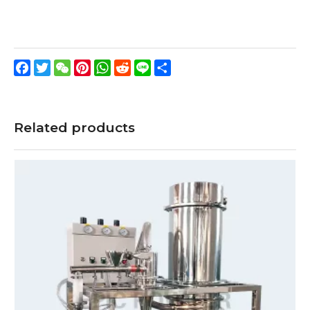
Facebook
Twitter
WeChat
Pinterest
WhatsApp
Reddit
Line
分
享
Related products