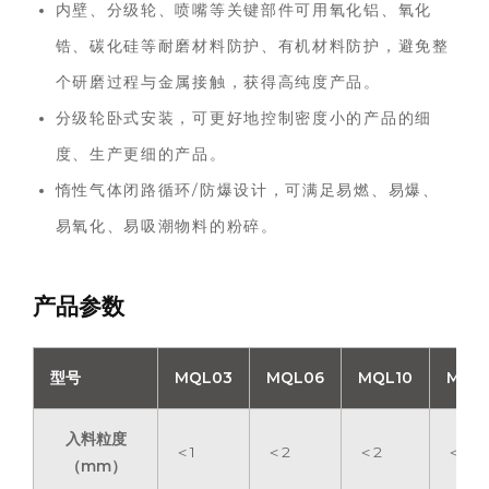
内壁、分级轮、喷嘴等关键部件可用氧化铝、氧化
锆、碳化硅等耐磨材料防护、有机材料防护，避免整
个研磨过程与金属接触，获得高纯度产品。
分级轮卧式安装，可更好地控制密度小的产品的细
度、生产更细的产品。
惰性气体闭路循环/防爆设计，可满足易燃、易爆、
易氧化、易吸潮物料的粉碎。
产品参数
型号
MQL03
MQL06
MQL10
MQL
入料粒度
＜1
＜2
＜2
＜3
（mm）