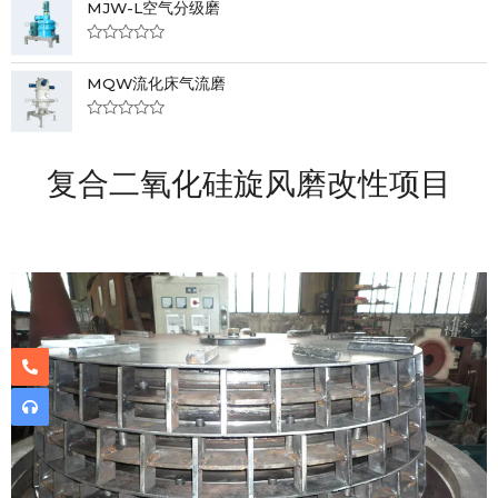
u
MJW-L空气分级磨
t
t
e
o
d
f
0
R
5
o
a
u
MQW流化床气流磨
t
t
e
o
d
f
0
R
5
o
a
u
t
t
复合二氧化硅旋风磨改性项目
e
o
d
f
0
5
o
u
t
o
f
5