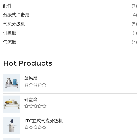
配件
(7)
分级式冲击磨
(4)
气流分级机
(5)
针盘磨
(1)
气流磨
(3)
Hot Products
旋风磨
R
a
针盘磨
t
e
d
0
R
o
a
u
ITC立式气流分级机
t
t
e
o
d
f
0
R
5
o
a