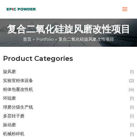
跳
Post
MAI
至
navigation
MEN
内
复合二氧化硅旋风磨改性项目
容
首页
Portfolio
复合二氧化硅旋风磨改性项目
Product Categories
旋风磨
(1)
实验室粉体设备
(2)
粉体包覆改性机
(4)
环辊磨
(1)
球磨分级生产线
(1)
多层转子磨
(1)
振动磨
(1)
机械粉碎机
(1)