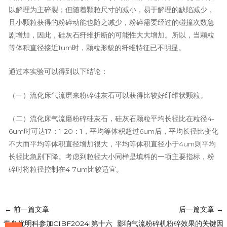
以解理为主碎裂；但随着颗粒尺寸的减小，易于解理的缺陷减少，
且小颗粒获得的粉碎动能也随之减少，粉碎需要经过的碰撞次数急
剧增加，因此，硅灰石纤维折断的可能性大大增加。所以，当颗粒
等体积直径接近1um时，颗粒形貌的纤维特征已不明显。
通过本实验可以得到以下结论：
（一）流化床气流磨来粉碎硅灰石可以获得比较好纤维状颗粒。
（二）流化床气流磨粉碎硅灰石，硅灰石颗粒平均长径比在粒径4-
6um时可达17：1-20：1，平均等体积超过6um后，平均长径比变化
不大而平均等体积直径增加很大，平均等体积直径小于4um则平均
长径比急剧下降。考虑到粒径大小同样是填料的一项主要指标，粉
碎时将粒径控制在4-7um比较适宜。
←
前一篇文章
后一篇文章
→
青岛优明科参加CIBF2024|第十六
影响气流粉碎机粉碎效果的关键因