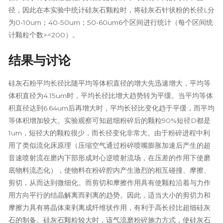
径，因此在本实验中统计硅灰石颗粒时，将硅灰石针状粉的长径L分
为0-10um；40-50um；50-60um6个区间进行统计（每个区间统
计颗粒个数>=200）。
结果与讨论
硅灰石粉平均长径比随平均等体积直径的增大先迅速增大，平均等
体积直径为4.15um时，平均长径比增大趋势转为平缓。当平均等体
积直径达到6.64um后再增大时，平均长径比变化趋于平缓，而平均
等体积增加较大。实验观察可知超细粉碎后的颗粒90%短径D都是
1um，短径大的颗粒很少，而长径变化非常大。由于粉碎进程中利
用了类似流化床原理（压缩空气通过粉碎喷嘴膨胀加速后产生的超
音速喷射流在磨内下部形成对心逆喷射流场，在压差的作用下使磨
底物料流态化），使物料在粉碎腔内产生激烈的相互碰撞、摩擦、
剪切，从而达到微细化。而剪切和摩擦作用具有使颗粒沿着与力作
用方向平行的结晶解离而剥离的趋势。因此，适当大小的剪切力和
摩擦力具有将晶体束剥离成纤维状作用，有利于高长径比超细硅灰
石的制备。硅灰石颗粒较大时，该气流磨粉碎施力方式，使硅灰石