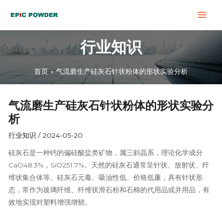
跳
Post
MAI
至
navigation
MEN
内
行业知识
容
首页
气流磨生产硅灰石针状粉体的形状实验分析
气流磨生产硅灰石针状粉体的形状实验分
析
行业知识
/
2024-05-20
硅灰石是一种钙的偏硅酸盐类矿物，属三斜晶系，理论化学成分
CaO48.3%，SiO251.7%。天然的硅灰石通常呈针状、放射状、纤
维状集合体等。硅灰石元毒、吸油性低、价格低廉，具有针状形
态，常作为玻璃纤维、纤维状滑石粉和石棉的代用品或并用品，有
效地实现对塑料增强增韧。