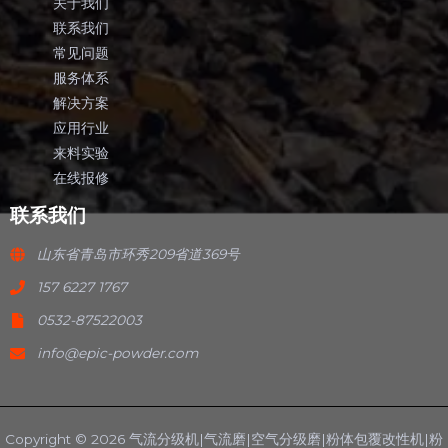
关于我们
联系我们
常见问题
服务体系
解决方案
应用行业
来料实验
在线报修
联系我们
山东省青岛市环秀209省道369号
157 6227 1767
0532-87522003
info@epic-powder.com
Copyright © 2026 气流分级机|气流磨|空气分级磨|粉体包覆改性机|粉