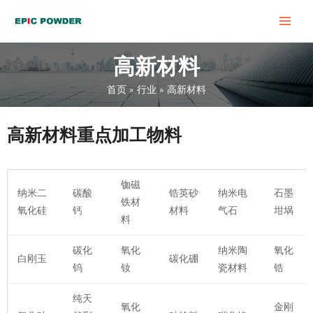
跳
MAI
至
MEN
内
高新材料
容
首页
行业
高新材料
高新材料重点加工物料
铷磁
纳米二
碳酸
锆英砂
纳米电
石墨
铁材
氧化硅
钙
材料
气石
坩埚
料
碳化
氧化
纳米陶
氧化
白刚玉
碳化硼
钨
钕
瓷材料
锆
纯天
氧化
金刚